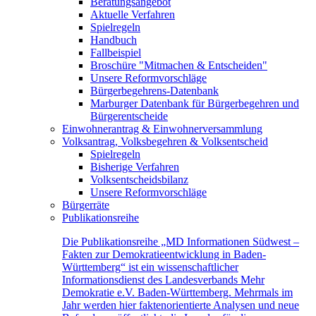
Beratungsangebot
Aktuelle Verfahren
Spielregeln
Handbuch
Fallbeispiel
Broschüre "Mitmachen & Entscheiden"
Unsere Reformvorschläge
Bürgerbegehrens-Datenbank
Marburger Datenbank für Bürgerbegehren und
Bürgerentscheide
Einwohnerantrag & Einwohnerversammlung
Volksantrag, Volksbegehren & Volksentscheid
Spielregeln
Bisherige Verfahren
Volksentscheidsbilanz
Unsere Reformvorschläge
Bürgerräte
Publikationsreihe
Die Publikationsreihe „MD Informationen Südwest –
Fakten zur Demokratieentwicklung in Baden-
Württemberg“ ist ein wissenschaftlicher
Informationsdienst des Landesverbands Mehr
Demokratie e.V. Baden-Württemberg. Mehrmals im
Jahr werden hier faktenorientierte Analysen und neue