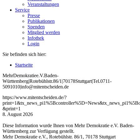
Veranstaltungen
Service
Presse
Publikationen
Spenden
Mitglied werden
Infothek
Login
Sie befinden sich hier:
Startseite
Mehr
Demokratie
e
.V
.
Baden
-
W
ürttemberg
|
Roteb
ühlstr
.
86
/1
|
70178
Stuttgart
|
Tel
.
0711
-
5091010
|
info
@mitentscheiden
.de
https://www.mitentscheiden.de/?
print=1&tx_news_pi1%5Bcontroller%5D=News&tx_news_pi1%5B
&print=1
8. August 2026
Diese Information wurde Ihnen von Mehr Demokratie e.V. Baden-
Württemberg zur Verfügung gestellt.
Mehr Demokratie e.V., Rotebühlstr. 86/1, 70178 Stuttgart