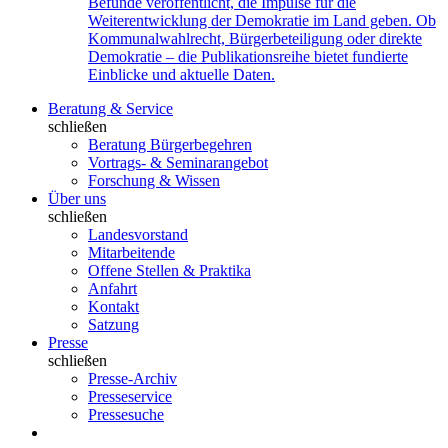
Befunde veröffentlicht, die Impulse für die
Weiterentwicklung der Demokratie im Land geben. Ob
Kommunalwahlrecht, Bürgerbeteiligung oder direkte
Demokratie – die Publikationsreihe bietet fundierte
Einblicke und aktuelle Daten.
Beratung & Service
schließen
Beratung Bürgerbegehren
Vortrags- & Seminarangebot
Forschung & Wissen
Über uns
schließen
Landesvorstand
Mitarbeitende
Offene Stellen & Praktika
Anfahrt
Kontakt
Satzung
Presse
schließen
Presse-Archiv
Presseservice
Pressesuche