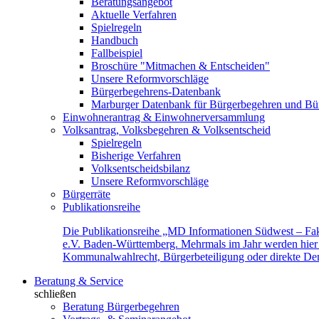
Beratungsangebot
Aktuelle Verfahren
Spielregeln
Handbuch
Fallbeispiel
Broschüre "Mitmachen & Entscheiden"
Unsere Reformvorschläge
Bürgerbegehrens-Datenbank
Marburger Datenbank für Bürgerbegehren und Bür
Einwohnerantrag & Einwohnerversammlung
Volksantrag, Volksbegehren & Volksentscheid
Spielregeln
Bisherige Verfahren
Volksentscheidsbilanz
Unsere Reformvorschläge
Bürgerräte
Publikationsreihe
Die Publikationsreihe „MD Informationen Südwest – Fak
e.V. Baden-Württemberg. Mehrmals im Jahr werden hier f
Kommunalwahlrecht, Bürgerbeteiligung oder direkte Demok
Beratung & Service
schließen
Beratung Bürgerbegehren