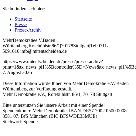
Sie befinden sich hier:
Startseite
Presse
Presse-Archiv
Mehr
Demokratie
e
.V
.
Baden
-
W
ürttemberg
|
Roteb
ühlstr
.
86
/1
|
70178
Stuttgart
|
Tel
.
0711
-
5091010
|
info
@mitentscheiden
.de
https://www.mitentscheiden.de/presse/presse-archiv?
print=1&tx_news_pi1%5Bcontroller%5D=News&tx_news_pi1%5Bc
7. August 2026
Diese Information wurde Ihnen von Mehr Demokratie e.V. Baden-
Württemberg zur Verfügung gestellt.
Mehr Demokratie e.V., Rotebühlstr. 86/1, 70178 Stuttgart
Bitte unterstützen Sie unsere Arbeit mit einer Spende!
Spendenkonto: Mehr Demokratie, IBAN DE57 7002 0500 0008
8581 07, BfS München (BIC BFSWDE33MUE)
Stichwort: Spende