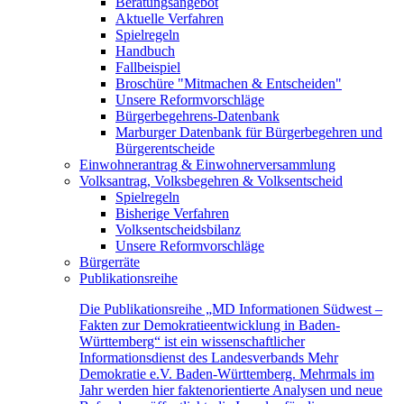
Beratungsangebot
Aktuelle Verfahren
Spielregeln
Handbuch
Fallbeispiel
Broschüre "Mitmachen & Entscheiden"
Unsere Reformvorschläge
Bürgerbegehrens-Datenbank
Marburger Datenbank für Bürgerbegehren und
Bürgerentscheide
Einwohnerantrag & Einwohnerversammlung
Volksantrag, Volksbegehren & Volksentscheid
Spielregeln
Bisherige Verfahren
Volksentscheidsbilanz
Unsere Reformvorschläge
Bürgerräte
Publikationsreihe
Die Publikationsreihe „MD Informationen Südwest –
Fakten zur Demokratieentwicklung in Baden-
Württemberg“ ist ein wissenschaftlicher
Informationsdienst des Landesverbands Mehr
Demokratie e.V. Baden-Württemberg. Mehrmals im
Jahr werden hier faktenorientierte Analysen und neue