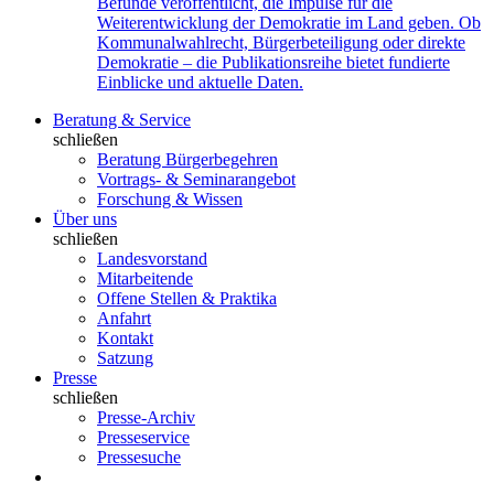
Befunde veröffentlicht, die Impulse für die
Weiterentwicklung der Demokratie im Land geben. Ob
Kommunalwahlrecht, Bürgerbeteiligung oder direkte
Demokratie – die Publikationsreihe bietet fundierte
Einblicke und aktuelle Daten.
Beratung & Service
schließen
Beratung Bürgerbegehren
Vortrags- & Seminarangebot
Forschung & Wissen
Über uns
schließen
Landesvorstand
Mitarbeitende
Offene Stellen & Praktika
Anfahrt
Kontakt
Satzung
Presse
schließen
Presse-Archiv
Presseservice
Pressesuche