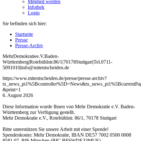
Mitglied werden
Infothek
Login
Sie befinden sich hier:
Startseite
Presse
Presse-Archiv
Mehr
Demokratie
e
.V
.
Baden
-
W
ürttemberg
|
Roteb
ühlstr
.
86
/1
|
70178
Stuttgart
|
Tel
.
0711
-
5091010
|
info
@mitentscheiden
.de
https://www.mitentscheiden.de/presse/presse-archiv?
tx_news_pi1%5Bcontroller%5D=News&tx_news_pi1%5Bcurrent
&print=1
6. August 2026
Diese Information wurde Ihnen von Mehr Demokratie e.V. Baden-
Württemberg zur Verfügung gestellt.
Mehr Demokratie e.V., Rotebühlstr. 86/1, 70178 Stuttgart
Bitte unterstützen Sie unsere Arbeit mit einer Spende!
Spendenkonto: Mehr Demokratie, IBAN DE57 7002 0500 0008
8581 07, BfS München (BIC BFSWDE33MUE)