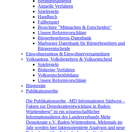
Beratungsangebot
Aktuelle Verfahren
Spielregeln
Handbuch
Fallbeispiel
Broschüre "Mitmachen & Entscheiden"
Unsere Reformvorschläge
Bürgerbegehrens-Datenbank
Marburger Datenbank für Bürgerbegehren und
Bürgerentscheide
Einwohnerantrag & Einwohnerversammlung
Volksantrag, Volksbegehren & Volksentscheid
Spielregeln
Bisherige Verfahren
Volksentscheidsbilanz
Unsere Reformvorschläge
Bürgerräte
Publikationsreihe
Die Publikationsreihe „MD Informationen Südwest –
Fakten zur Demokratieentwicklung in Baden-
Württemberg“ ist ein wissenschaftlicher
Informationsdienst des Landesverbands Mehr
Demokratie e.V. Baden-Württemberg. Mehrmals im
Jahr werden hier faktenorientierte Analysen und neue