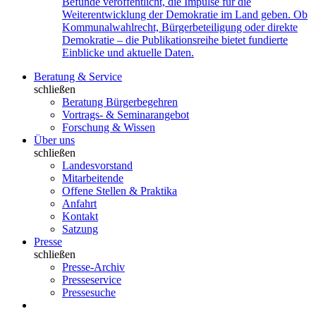
Befunde veröffentlicht, die Impulse für die
Weiterentwicklung der Demokratie im Land geben. Ob
Kommunalwahlrecht, Bürgerbeteiligung oder direkte
Demokratie – die Publikationsreihe bietet fundierte
Einblicke und aktuelle Daten.
Beratung & Service
schließen
Beratung Bürgerbegehren
Vortrags- & Seminarangebot
Forschung & Wissen
Über uns
schließen
Landesvorstand
Mitarbeitende
Offene Stellen & Praktika
Anfahrt
Kontakt
Satzung
Presse
schließen
Presse-Archiv
Presseservice
Pressesuche