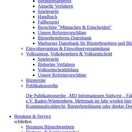
Beratungsangebot
Aktuelle Verfahren
Spielregeln
Handbuch
Fallbeispiel
Broschüre "Mitmachen & Entscheiden"
Unsere Reformvorschläge
Bürgerbegehrens-Datenbank
Marburger Datenbank für Bürgerbegehren und Bür
Einwohnerantrag & Einwohnerversammlung
Volksantrag, Volksbegehren & Volksentscheid
Spielregeln
Bisherige Verfahren
Volksentscheidsbilanz
Unsere Reformvorschläge
Bürgerräte
Publikationsreihe
Die Publikationsreihe „MD Informationen Südwest – Fak
e.V. Baden-Württemberg. Mehrmals im Jahr werden hier f
Kommunalwahlrecht, Bürgerbeteiligung oder direkte Demok
Beratung & Service
schließen
Beratung Bürgerbegehren